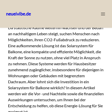
neueivibe.de
Skip
Da städtische Räume weiterhin wachsen und der Bedarf
to
an nachhaltigem Leben steigt, suchen Menschen nach
content
Möglichkeiten, ihren CO2-Fußabdruck zu reduzieren.
Eine aufkommende Lösung ist das Solarsystem für
Balkone, eine kompakte und effiziente Möglichkeit, die
Kraft der Sonne zu nutzen, ohne viel Platz in Anspruch
zu nehmen. Diese Systeme werden für Hausbesitzer
zunehmend zugänglicher, insbesondere für diejenigen in
Wohnungen oder Gebäuden mit begrenztem
Dachraum. Aber lohnt sich die Investition in ein
Solarsystem für Balkone wirklich? In diesem Artikel
werden wir die Vor- und Nachteile sowie die finanziellen
Auswirkungen untersuchen, um Ihnen bei der
Entscheidung zu helfen, ob diese Energie-Lösung für Sie
geeignet ist.