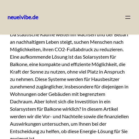
neueivibe.de
Skip
Da städtische Räume weiterhin wachsen und der Bedarf
to
an nachhaltigem Leben steigt, suchen Menschen nach
content
Möglichkeiten, ihren CO2-Fußabdruck zu reduzieren.
Eine aufkommende Lösung ist das Solarsystem für
Balkone, eine kompakte und effiziente Möglichkeit, die
Kraft der Sonne zu nutzen, ohne viel Platz in Anspruch
zu nehmen. Diese Systeme werden für Hausbesitzer
zunehmend zugänglicher, insbesondere für diejenigen in
Wohnungen oder Gebäuden mit begrenztem
Dachraum. Aber lohnt sich die Investition in ein
Solarsystem für Balkone wirklich? In diesem Artikel
werden wir die Vor- und Nachteile sowie die finanziellen
Auswirkungen untersuchen, um Ihnen bei der
Entscheidung zu helfen, ob diese Energie-Lösung für Sie
geeignet ist.