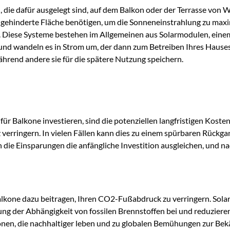
die dafür ausgelegt sind, auf dem Balkon oder der Terrasse von 
ungehinderte Fläche benötigen, um die Sonneneinstrahlung zu max
n. Diese Systeme bestehen im Allgemeinen aus Solarmodulen, ei
 und wandeln es in Strom um, der dann zum Betreiben Ihres Hause
ährend andere sie für die spätere Nutzung speichern.
ür Balkone investieren, sind die potenziellen langfristigen Kos
 verringern. In vielen Fällen kann dies zu einem spürbaren Rückg
n die Einsparungen die anfängliche Investition ausgleichen, und n
lkone dazu beitragen, Ihren CO2-Fußabdruck zu verringern. Solare
rung der Abhängigkeit von fossilen Brennstoffen bei und reduzie
rsonen, die nachhaltiger leben und zu globalen Bemühungen zur B