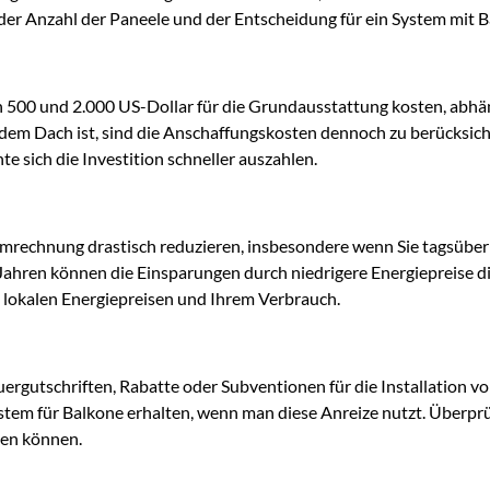
der Anzahl der Paneele und der Entscheidung für ein System mit Ba
n 500 und 2.000 US-Dollar für die Grundausstattung kosten, abhä
dem Dach ist, sind die Anschaffungskosten dennoch zu berücksic
e sich die Investition schneller auszahlen.
Stromrechnung drastisch reduzieren, insbesondere wenn Sie tagsübe
Jahren können die Einsparungen durch niedrigere Energiepreise di
n lokalen Energiepreisen und Ihrem Verbrauch.
euergutschriften, Rabatte oder Subventionen für die Installation
ystem für Balkone erhalten, wenn man diese Anreize nutzt. Überpr
hen können.