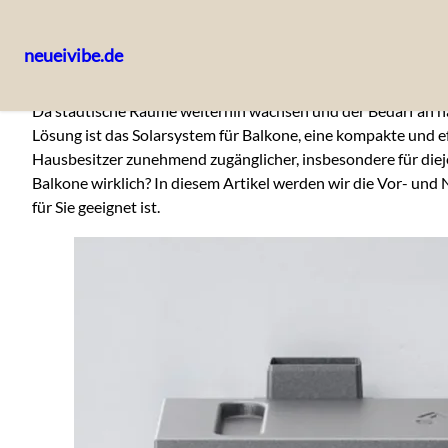
neueivibe.de
Skip
Da städtische Räume weiterhin wachsen und der Bedarf an 
to
Lösung ist das Solarsystem für Balkone, eine kompakte und ef
content
Hausbesitzer zunehmend zugänglicher, insbesondere für diej
Balkone wirklich? In diesem Artikel werden wir die Vor- und
für Sie geeignet ist.