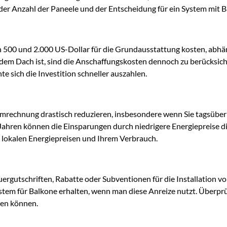
der Anzahl der Paneele und der Entscheidung für ein System mit Ba
n 500 und 2.000 US-Dollar für die Grundausstattung kosten, abhä
dem Dach ist, sind die Anschaffungskosten dennoch zu berücksic
e sich die Investition schneller auszahlen.
Stromrechnung drastisch reduzieren, insbesondere wenn Sie tagsübe
Jahren können die Einsparungen durch niedrigere Energiepreise di
n lokalen Energiepreisen und Ihrem Verbrauch.
euergutschriften, Rabatte oder Subventionen für die Installation
ystem für Balkone erhalten, wenn man diese Anreize nutzt. Überpr
hen können.