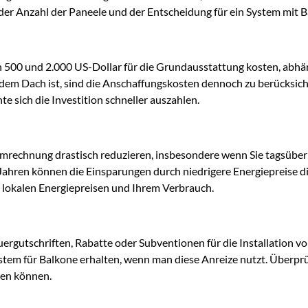
der Anzahl der Paneele und der Entscheidung für ein System mit Ba
n 500 und 2.000 US-Dollar für die Grundausstattung kosten, abhä
dem Dach ist, sind die Anschaffungskosten dennoch zu berücksic
e sich die Investition schneller auszahlen.
Stromrechnung drastisch reduzieren, insbesondere wenn Sie tagsübe
Jahren können die Einsparungen durch niedrigere Energiepreise di
n lokalen Energiepreisen und Ihrem Verbrauch.
euergutschriften, Rabatte oder Subventionen für die Installation
ystem für Balkone erhalten, wenn man diese Anreize nutzt. Überpr
hen können.