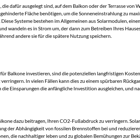
die dafür ausgelegt sind, auf dem Balkon oder der Terrasse von 
ungehinderte Fläche benötigen, um die Sonneneinstrahlung zu max
n. Diese Systeme bestehen im Allgemeinen aus Solarmodulen, ei
 und wandeln es in Strom um, der dann zum Betreiben Ihres Hause
ährend andere sie für die spätere Nutzung speichern.
ür Balkone investieren, sind die potenziellen langfristigen Kos
 verringern. In vielen Fällen kann dies zu einem spürbaren Rückg
n die Einsparungen die anfängliche Investition ausgleichen, und n
lkone dazu beitragen, Ihren CO2-Fußabdruck zu verringern. Solare
rung der Abhängigkeit von fossilen Brennstoffen bei und reduzie
rsonen, die nachhaltiger leben und zu globalen Bemühungen zur B