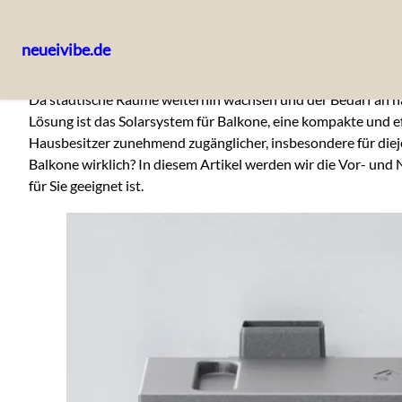
neueivibe.de
Skip
Da städtische Räume weiterhin wachsen und der Bedarf an 
to
Lösung ist das Solarsystem für Balkone, eine kompakte und ef
content
Hausbesitzer zunehmend zugänglicher, insbesondere für diej
Balkone wirklich? In diesem Artikel werden wir die Vor- und
für Sie geeignet ist.