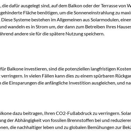
die dafür ausgelegt sind, auf dem Balkon oder der Terrasse von 
ungehinderte Fläche benötigen, um die Sonneneinstrahlung zu max
n. Diese Systeme bestehen im Allgemeinen aus Solarmodulen, ei
 und wandeln es in Strom um, der dann zum Betreiben Ihres Hause
ährend andere sie für die spätere Nutzung speichern.
ür Balkone investieren, sind die potenziellen langfristigen Kos
 verringern. In vielen Fällen kann dies zu einem spürbaren Rückg
n die Einsparungen die anfängliche Investition ausgleichen, und n
lkone dazu beitragen, Ihren CO2-Fußabdruck zu verringern. Solare
rung der Abhängigkeit von fossilen Brennstoffen bei und reduzie
rsonen, die nachhaltiger leben und zu globalen Bemühungen zur B