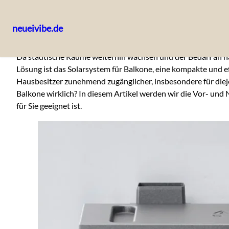
neueivibe.de
Skip
Da städtische Räume weiterhin wachsen und der Bedarf an 
to
Lösung ist das Solarsystem für Balkone, eine kompakte und ef
content
Hausbesitzer zunehmend zugänglicher, insbesondere für diej
Balkone wirklich? In diesem Artikel werden wir die Vor- und
für Sie geeignet ist.