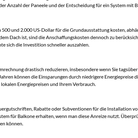
der Anzahl der Paneele und der Entscheidung für ein System mit Ba
n 500 und 2.000 US-Dollar für die Grundausstattung kosten, abhä
dem Dach ist, sind die Anschaffungskosten dennoch zu berücksic
e sich die Investition schneller auszahlen.
Stromrechnung drastisch reduzieren, insbesondere wenn Sie tagsübe
Jahren können die Einsparungen durch niedrigere Energiepreise di
n lokalen Energiepreisen und Ihrem Verbrauch.
euergutschriften, Rabatte oder Subventionen für die Installation
ystem für Balkone erhalten, wenn man diese Anreize nutzt. Überpr
hen können.