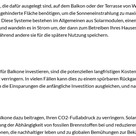
die dafür ausgelegt sind, auf dem Balkon oder der Terrasse von 
ungehinderte Fläche benötigen, um die Sonneneinstrahlung zu max
n. Diese Systeme bestehen im Allgemeinen aus Solarmodulen, ei
 und wandeln es in Strom um, der dann zum Betreiben Ihres Hause
ährend andere sie für die spätere Nutzung speichern.
ür Balkone investieren, sind die potenziellen langfristigen Kos
 verringern. In vielen Fällen kann dies zu einem spürbaren Rückg
n die Einsparungen die anfängliche Investition ausgleichen, und n
lkone dazu beitragen, Ihren CO2-Fußabdruck zu verringern. Solare
rung der Abhängigkeit von fossilen Brennstoffen bei und reduzie
rsonen, die nachhaltiger leben und zu globalen Bemühungen zur B