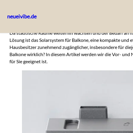
neueivibe.de
Skip
Da städtische Räume weiterhin wachsen und der Bedarf an 
to
Lösung ist das Solarsystem für Balkone, eine kompakte und ef
content
Hausbesitzer zunehmend zugänglicher, insbesondere für diej
Balkone wirklich? In diesem Artikel werden wir die Vor- und
für Sie geeignet ist.