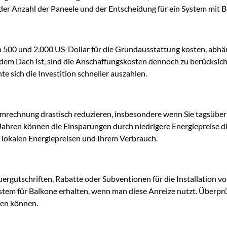
der Anzahl der Paneele und der Entscheidung für ein System mit Ba
n 500 und 2.000 US-Dollar für die Grundausstattung kosten, abhä
dem Dach ist, sind die Anschaffungskosten dennoch zu berücksic
e sich die Investition schneller auszahlen.
Stromrechnung drastisch reduzieren, insbesondere wenn Sie tagsübe
Jahren können die Einsparungen durch niedrigere Energiepreise di
n lokalen Energiepreisen und Ihrem Verbrauch.
euergutschriften, Rabatte oder Subventionen für die Installation
ystem für Balkone erhalten, wenn man diese Anreize nutzt. Überpr
hen können.