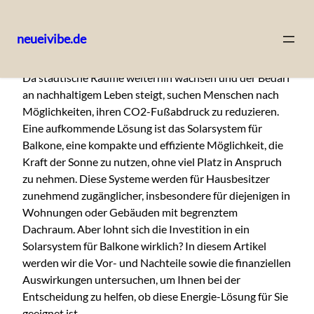
neueivibe.de
Skip
Da städtische Räume weiterhin wachsen und der Bedarf
to
an nachhaltigem Leben steigt, suchen Menschen nach
content
Möglichkeiten, ihren CO2-Fußabdruck zu reduzieren.
Eine aufkommende Lösung ist das Solarsystem für
Balkone, eine kompakte und effiziente Möglichkeit, die
Kraft der Sonne zu nutzen, ohne viel Platz in Anspruch
zu nehmen. Diese Systeme werden für Hausbesitzer
zunehmend zugänglicher, insbesondere für diejenigen in
Wohnungen oder Gebäuden mit begrenztem
Dachraum. Aber lohnt sich die Investition in ein
Solarsystem für Balkone wirklich? In diesem Artikel
werden wir die Vor- und Nachteile sowie die finanziellen
Auswirkungen untersuchen, um Ihnen bei der
Entscheidung zu helfen, ob diese Energie-Lösung für Sie
geeignet ist.