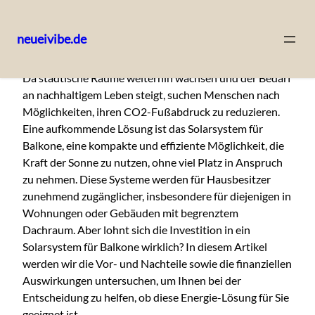
neueivibe.de
Skip
Da städtische Räume weiterhin wachsen und der Bedarf
to
an nachhaltigem Leben steigt, suchen Menschen nach
content
Möglichkeiten, ihren CO2-Fußabdruck zu reduzieren.
Eine aufkommende Lösung ist das Solarsystem für
Balkone, eine kompakte und effiziente Möglichkeit, die
Kraft der Sonne zu nutzen, ohne viel Platz in Anspruch
zu nehmen. Diese Systeme werden für Hausbesitzer
zunehmend zugänglicher, insbesondere für diejenigen in
Wohnungen oder Gebäuden mit begrenztem
Dachraum. Aber lohnt sich die Investition in ein
Solarsystem für Balkone wirklich? In diesem Artikel
werden wir die Vor- und Nachteile sowie die finanziellen
Auswirkungen untersuchen, um Ihnen bei der
Entscheidung zu helfen, ob diese Energie-Lösung für Sie
geeignet ist.