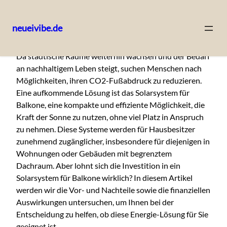
neueivibe.de
Skip
Da städtische Räume weiterhin wachsen und der Bedarf
to
an nachhaltigem Leben steigt, suchen Menschen nach
content
Möglichkeiten, ihren CO2-Fußabdruck zu reduzieren.
Eine aufkommende Lösung ist das Solarsystem für
Balkone, eine kompakte und effiziente Möglichkeit, die
Kraft der Sonne zu nutzen, ohne viel Platz in Anspruch
zu nehmen. Diese Systeme werden für Hausbesitzer
zunehmend zugänglicher, insbesondere für diejenigen in
Wohnungen oder Gebäuden mit begrenztem
Dachraum. Aber lohnt sich die Investition in ein
Solarsystem für Balkone wirklich? In diesem Artikel
werden wir die Vor- und Nachteile sowie die finanziellen
Auswirkungen untersuchen, um Ihnen bei der
Entscheidung zu helfen, ob diese Energie-Lösung für Sie
geeignet ist.