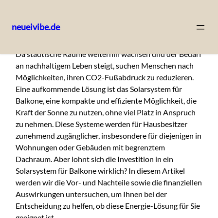
neueivibe.de
Skip
Da städtische Räume weiterhin wachsen und der Bedarf
to
an nachhaltigem Leben steigt, suchen Menschen nach
content
Möglichkeiten, ihren CO2-Fußabdruck zu reduzieren.
Eine aufkommende Lösung ist das Solarsystem für
Balkone, eine kompakte und effiziente Möglichkeit, die
Kraft der Sonne zu nutzen, ohne viel Platz in Anspruch
zu nehmen. Diese Systeme werden für Hausbesitzer
zunehmend zugänglicher, insbesondere für diejenigen in
Wohnungen oder Gebäuden mit begrenztem
Dachraum. Aber lohnt sich die Investition in ein
Solarsystem für Balkone wirklich? In diesem Artikel
werden wir die Vor- und Nachteile sowie die finanziellen
Auswirkungen untersuchen, um Ihnen bei der
Entscheidung zu helfen, ob diese Energie-Lösung für Sie
geeignet ist.